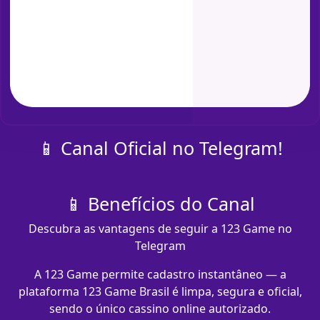
📱 Canal Oficial no Telegram!
📱 Benefícios do Canal
Descubra as vantagens de seguir a 123 Game no
Telegram
A 123 Game permite cadastro instantâneo — a
plataforma 123 Game Brasil é limpa, segura e oficial,
sendo o único cassino online autorizado.