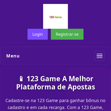
Login
Registrar-se
Menu
📱 123 Game A Melhor
Plataforma de Apostas
Cadastre-se na 123 Game para ganhar bônus no
cadastro e em cada recarga. Com a 123 Game,