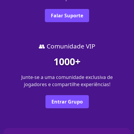
Falar Suporte
👥 Comunidade VIP
1000+
Junte-se a uma comunidade exclusiva de
jogadores e compartilhe experiências!
Entrar Grupo