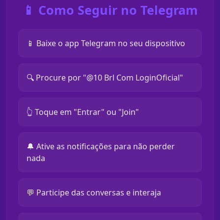
📱 Como Seguir no Telegram
📱 Baixe o app Telegram no seu dispositivo
🔍 Procure por "@10 Brl Com LoginOficial"
👆 Toque em "Entrar" ou "Join"
🔔 Ative as notificações para não perder
nada
💬 Participe das conversas e interaja