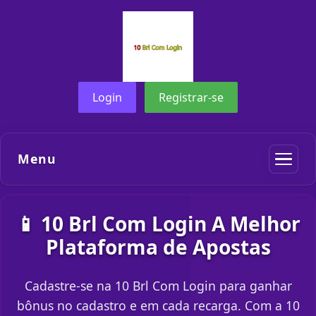
Login
Registrar-se
Menu
📱 10 Brl Com Login A Melhor
Plataforma de Apostas
Cadastre-se na 10 Brl Com Login para ganhar
bônus no cadastro e em cada recarga. Com a 10